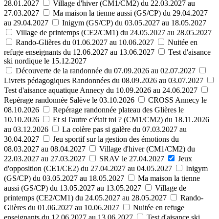
28.01.2027
Village d'hiver (CM1/CM2) du 22.03.2027 au
27.03.2027
Ma maison la tienne aussi (GS/CP) du 29.04.2027
au 29.04.2027
Inigym (GS/CP) du 03.05.2027 au 18.05.2027
Village de printemps (CE2/CM1) du 24.05.2027 au 28.05.2027
Rando-Glières du 01.06.2027 au 10.06.2027
Nuitée en
refuge enseignants du 12.06.2027 au 13.06.2027
Test d'aisance
ski nordique le 15.12.2027
Découverte de la randonnée du 07.09.2026 au 02.07.2027
Livrets pédagogiques Randonnées du 08.09.2026 au 03.07.2027
Test d'aisance aquatique Annecy du 10.09.2026 au 24.06.2027
Repérage randonnée Salève le 03.10.2026
CROSS Annecy le
08.10.2026
Repérage randonnée plateau des Glières le
10.10.2026
Et si l'autre c'était toi ? (CM1/CM2) du 18.11.2026
au 03.12.2026
La colère pas si galère du 07.03.2027 au
30.04.2027
Jeu sportif sur la gestion des émotions du
08.03.2027 au 08.04.2027
Village d'hiver (CM1/CM2) du
22.03.2027 au 27.03.2027
SRAV le 27.04.2027
Jeux
d'opposition (CE1/CE2) du 27.04.2027 au 04.05.2027
Inigym
(GS/CP) du 03.05.2027 au 18.05.2027
Ma maison la tienne
aussi (GS/CP) du 13.05.2027 au 13.05.2027
Village de
printemps (CE2/CM1) du 24.05.2027 au 28.05.2027
Rando-
Glières du 01.06.2027 au 10.06.2027
Nuitée en refuge
enseignants du 12.06.2027 au 13.06.2027
Test d'aisance ski