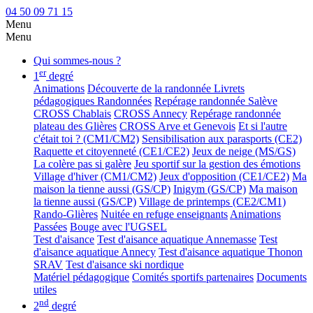
04 50 09 71 15
Menu
Menu
Qui sommes-nous ?
er
1
degré
Animations
Découverte de la randonnée
Livrets
pédagogiques Randonnées
Repérage randonnée Salève
CROSS Chablais
CROSS Annecy
Repérage randonnée
plateau des Glières
CROSS Arve et Genevois
Et si l'autre
c'était toi ? (CM1/CM2)
Sensibilisation aux parasports (CE2)
Raquette et citoyenneté (CE1/CE2)
Jeux de neige (MS/GS)
La colère pas si galère
Jeu sportif sur la gestion des émotions
Village d'hiver (CM1/CM2)
Jeux d'opposition (CE1/CE2)
Ma
maison la tienne aussi (GS/CP)
Inigym (GS/CP)
Ma maison
la tienne aussi (GS/CP)
Village de printemps (CE2/CM1)
Rando-Glières
Nuitée en refuge enseignants
Animations
Passées
Bouge avec l'UGSEL
Test d'aisance
Test d'aisance aquatique Annemasse
Test
d'aisance aquatique Annecy
Test d'aisance aquatique Thonon
SRAV
Test d'aisance ski nordique
Matériel pédagogique
Comités sportifs partenaires
Documents
utiles
nd
2
degré