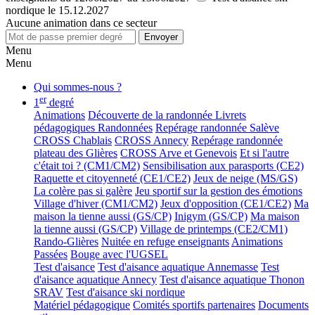
nordique le 15.12.2027
Aucune animation dans ce secteur
Menu
Menu
Qui sommes-nous ?
er
1
degré
Animations
Découverte de la randonnée
Livrets
pédagogiques Randonnées
Repérage randonnée Salève
CROSS Chablais
CROSS Annecy
Repérage randonnée
plateau des Glières
CROSS Arve et Genevois
Et si l'autre
c'était toi ? (CM1/CM2)
Sensibilisation aux parasports (CE2)
Raquette et citoyenneté (CE1/CE2)
Jeux de neige (MS/GS)
La colère pas si galère
Jeu sportif sur la gestion des émotions
Village d'hiver (CM1/CM2)
Jeux d'opposition (CE1/CE2)
Ma
maison la tienne aussi (GS/CP)
Inigym (GS/CP)
Ma maison
la tienne aussi (GS/CP)
Village de printemps (CE2/CM1)
Rando-Glières
Nuitée en refuge enseignants
Animations
Passées
Bouge avec l'UGSEL
Test d'aisance
Test d'aisance aquatique Annemasse
Test
d'aisance aquatique Annecy
Test d'aisance aquatique Thonon
SRAV
Test d'aisance ski nordique
Matériel pédagogique
Comités sportifs partenaires
Documents